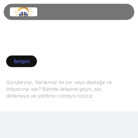
İletişim
Bize
ulaşın.
Sorularınız, fikirleriniz mi var veya desteğe mi 
ihtiyacınız var? Bizimle iletişime geçin, sizi 
dinlemeye ve yardımcı olmaya hazırız.